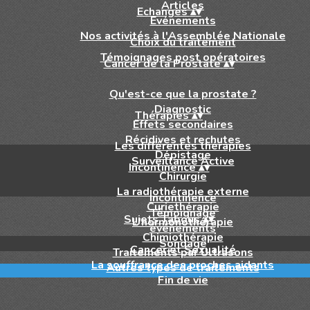
Articles
Echanges
▴
▾
Evénements
Nos activités à l'Assemblée Nationale
Choix du traitement
Témoignages post opératoires
Cancer de la Prostate
▴
▾
Qu'est-ce que la prostate ?
Diagnostic
Thérapies
▴
▾
Effets secondaires
Récidives et rechutes
Les différentes thérapies
Dépistage
Surveillance Active
Incontinence
▴
▾
Chirurgie
La radiothérapie externe
Incontinence
Curiethérapie
Témoignage
Sujets Tabous
▴
▾
L'hormonothérapie
événements
Chimiothérapie
Sondage
Cancer et Sexualité
Traitements par Ultrasons
La souffrance des proches aidants
Autres types de traitements
Fin de vie