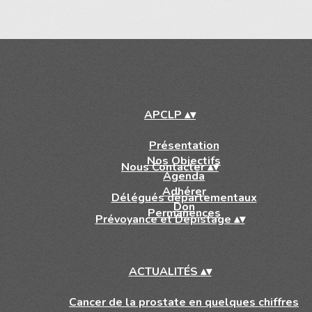
APCLP
▴
▾
Présentation
Nos Objectifs
Nous Contacter
▴
▾
Agenda
Adhérer
Délégués départementaux
Don
Permanences
Prévoyance et Dépistage
▴
▾
ACTUALITÉS
▴
▾
Cancer de la prostate en quelques chiffres