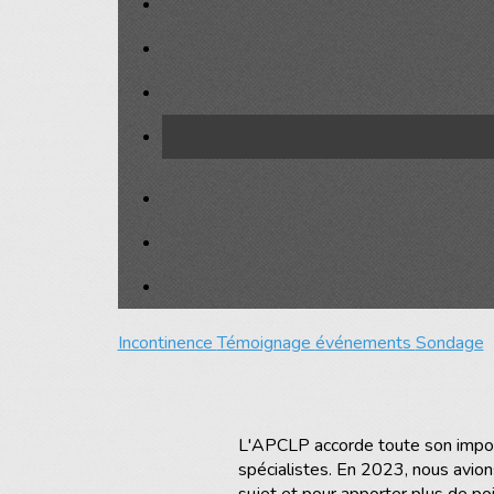
Incontinence
Témoignage
événements
Sondage
L'APCLP accorde toute son import
spécialistes. En 2023, nous avion
sujet et pour apporter plus de po