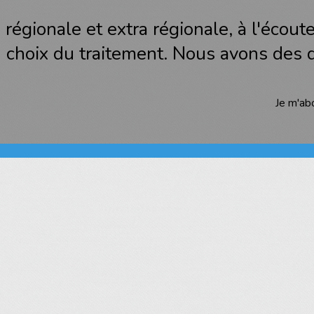
 régionale et extra régionale, à l'écout
du choix du traitement. Nous avons des
Je m'ab