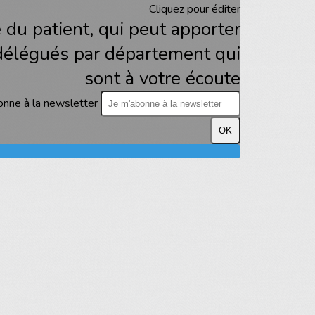
Cliquez pour éditer
e du patient, qui peut apporter
 délégués par département qui
sont à votre écoute
onne à la newsletter
OK