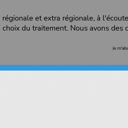
 régionale et extra régionale, à l'écout
du choix du traitement. Nous avons des
Je m'ab