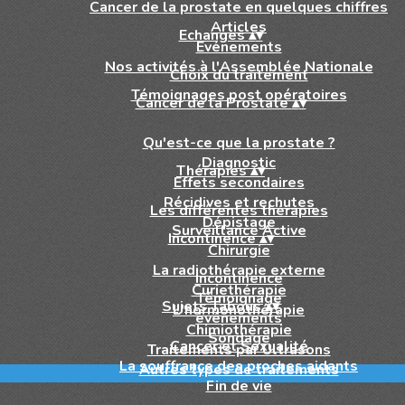
Cancer de la prostate en quelques chiffres
Articles
Echanges
▴
▾
Evénements
Nos activités à l'Assemblée Nationale
Choix du traitement
Témoignages post opératoires
Cancer de la Prostate
▴
▾
Qu'est-ce que la prostate ?
Diagnostic
Thérapies
▴
▾
Effets secondaires
Récidives et rechutes
Les différentes thérapies
Dépistage
Surveillance Active
Incontinence
▴
▾
Chirurgie
La radiothérapie externe
Incontinence
Curiethérapie
Témoignage
Sujets Tabous
▴
▾
L'hormonothérapie
événements
Chimiothérapie
Sondage
Cancer et Sexualité
Traitements par Ultrasons
La souffrance des proches aidants
Autres types de traitements
Fin de vie