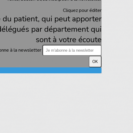
Cliquez pour éditer
e du patient, qui peut apporter
 délégués par département qui
sont à votre écoute
onne à la newsletter
OK