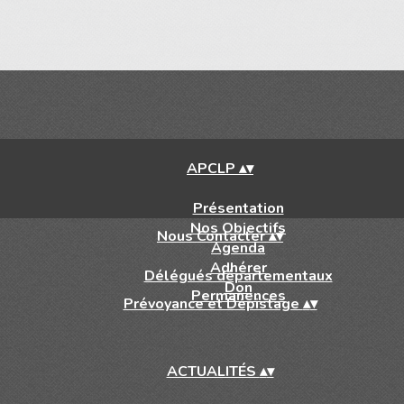
APCLP
▴
▾
Présentation
Nos Objectifs
Nous Contacter
▴
▾
Agenda
Adhérer
Délégués départementaux
Don
Permanences
Prévoyance et Dépistage
▴
▾
ACTUALITÉS
▴
▾