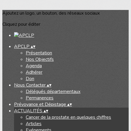
Ajoutez un logo, un bouton, des réseaux sociaux
Cliquez pour éditer
APCLP
▴
▾
Présentation
Nos Objectifs
Agenda
Adhérer
Don
Nous Contacter
▴
▾
Délégués départementaux
Permanences
Prévoyance et Dépistage
▴
▾
ACTUALITÉS
▴
▾
Cancer de la prostate en quelques chiffres
Articles
Evénements