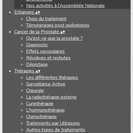
Nos activités à l'Assemblée Nationale
Echanges
▴
▾
Choix du traitement
Témoignages post opératoires
Cancer de la Prostate
▴
▾
Qu'est-ce que la prostate ?
Diagnostic
Effets secondaires
Récidives et rechutes
Dépistage
Thérapies
▴
▾
Les différentes thérapies
Surveillance Active
Chirurgie
La radiothérapie externe
Curiethérapie
L'hormonothérapie
Chimiothérapie
Traitements par Ultrasons
Autres types de traitements